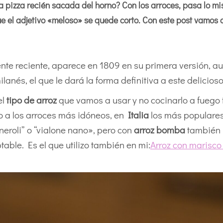
a pizza recién sacada del horno? Con los arroces, pasa lo mi
e el adjetivo «meloso» se quede corto. Con este post vamos 
nte reciente, aparece en 1809 en su primera versión, a
lanés, el que le dará la forma definitiva a este delicioso
el
tipo de arroz
que vamos a usar y no cocinarlo a fuego f
o a los arroces más idóneos, en
Italia
los más populare
rneroli” o “vialone nano», pero con
arroz bomba
también
ble. Es el que utilizo también en mi:
Arroz con marisco