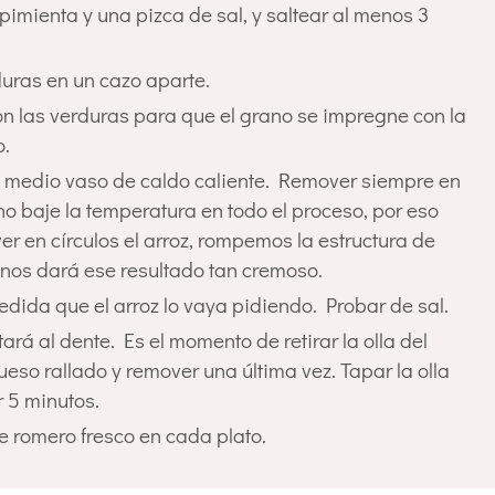
 pimienta y una pizca de sal, y saltear al menos 3
duras en un cazo aparte.
 con las verduras para que el grano se impregne con la
o.
con medio vaso de caldo caliente. Remover siempre en
o baje la temperatura en todo el proceso, por eso
er en círculos el arroz, rompemos la estructura de
 nos dará ese resultado tan cremoso.
edida que el arroz lo vaya pidiendo. Probar de sal.
ará al dente. Es el momento de retirar la olla del
ueso rallado y remover una última vez. Tapar la olla
r 5 minutos.
e romero fresco en cada plato.