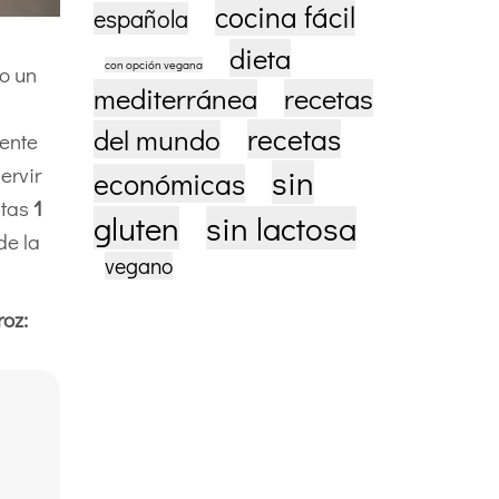
cocina fácil
española
dieta
con opción vegana
o un
mediterránea
recetas
recetas
del mundo
mente
ervir
sin
económicas
itas
1
gluten
sin lactosa
de la
vegano
oz: