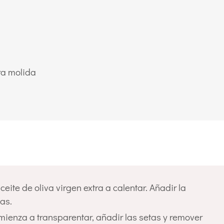
ra molida
eite de oliva virgen extra a calentar. Añadir la
as.
ienza a transparentar, añadir las setas y remover