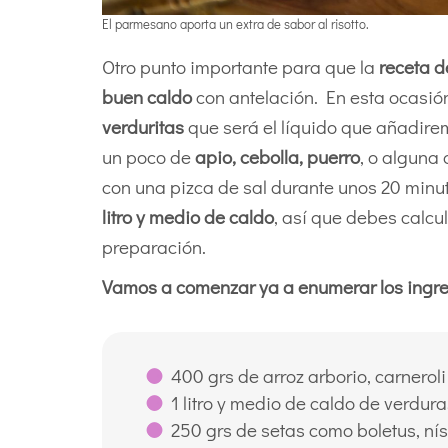
El parmesano aporta un extra de sabor al risotto.
Otro punto importante para que la
receta d
buen caldo
con antelación. En esta ocasión
verduritas
que será el líquido que añadire
un poco de
apio, cebolla, puerro
, o alguna 
con una pizca de sal durante unos 20 minut
litro y medio de caldo
, así que debes calcu
preparación.
Vamos a comenzar ya a enumerar los ingre
400 grs de arroz arborio, carnerol
1 litro y medio de caldo de verdur
250 grs de setas como boletus, nís