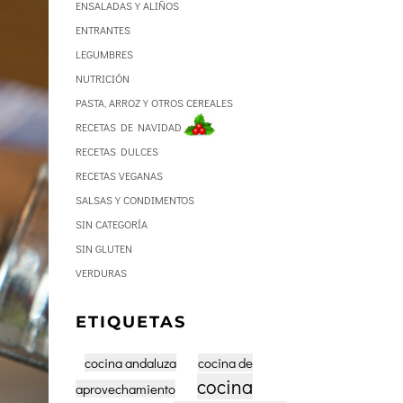
ENSALADAS Y ALIÑOS
ENTRANTES
LEGUMBRES
NUTRICIÓN
PASTA, ARROZ Y OTROS CEREALES
RECETAS DE NAVIDAD
RECETAS DULCES
RECETAS VEGANAS
SALSAS Y CONDIMENTOS
SIN CATEGORÍA
SIN GLUTEN
VERDURAS
ETIQUETAS
cocina andaluza
cocina de
cocina
aprovechamiento